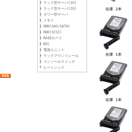
├
ラック型サーバ(1U)
├
ラック型サーバ(2U)
在庫 2本
├
タワー型サーバ
├
メモリ
├
HDD(SAS/SATA)
├
HDD(SCSI)
├
RAIDカード
├
NIC
├
電源ユニット
在庫 1本
├
ラックマウントレール
├
コンソールスイッチ
└
ヒートシンク
在庫 1本