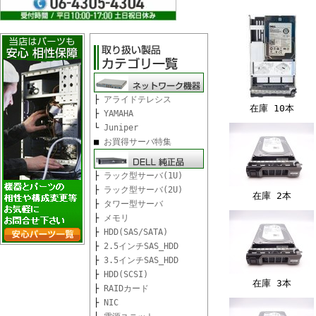
├
アライドテレシス
在庫 10本
├
YAMAHA
└
Juniper
■
お買得サーバ特集
├
ラック型サーバ(1U)
├
ラック型サーバ(2U)
在庫 2本
├
タワー型サーバ
├
メモリ
├
HDD(SAS/SATA)
├
2.5インチSAS_HDD
├
3.5インチSAS_HDD
├
HDD(SCSI)
在庫 3本
├
RAIDカード
├
NIC