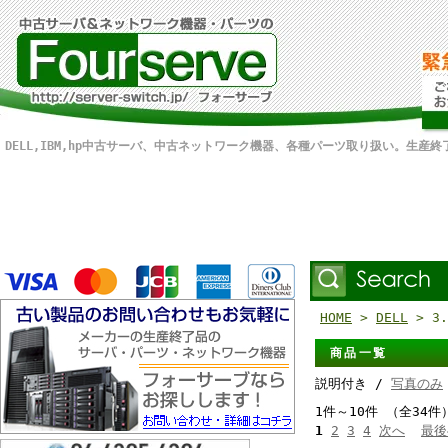
DELL,IBM,hp中古サーバ、中古ネットワーク機器、各種パーツ取り扱い。生産
HOME
>
DELL
> 3.
商品一覧
説明付き /
写真のみ
1件～10件 （全34件
1
2
3
4
次へ
最後