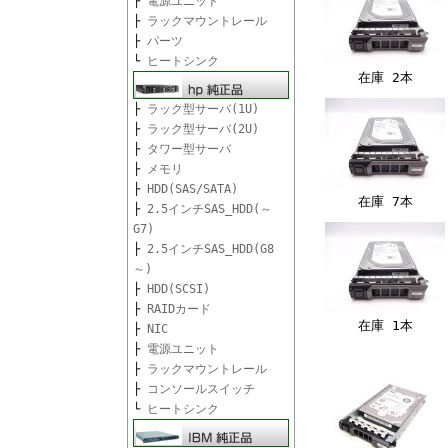
├
電源ユニット
├
ラックマウントレール
├
パーツ
└
ヒートシンク
在庫 2本
├
ラック型サーバ(1U)
├
ラック型サーバ(2U)
├
タワー型サーバ
├
メモリ
├
HDD(SAS/SATA)
在庫 7本
├
2.5インチSAS_HDD(～
G7)
├
2.5インチSAS_HDD(G8
～)
├
HDD(SCSI)
├
RAIDカード
在庫 1本
├
NIC
├
電源ユニット
├
ラックマウントレール
├
コンソールスイッチ
└
ヒートシンク