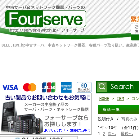
DELL,IBM,hp中古サーバ、中古ネットワーク機器、各種パーツ取り扱い。生産
HOME
>
IBM
> コ
商品一覧
説明付き /
写真のみ
1件～10件 （全11件
1
2
次へ
最後へ