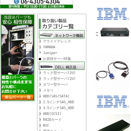
├
アライドテレシス
├
YAMAHA
└
Juniper
■
お買得サーバ特集
├
ラック型サーバ(1U)
├
ラック型サーバ(2U)
├
タワー型サーバ
├
メモリ
├
HDD(SAS/SATA)
├
2.5インチSAS_HDD
├
3.5インチSAS_HDD
├
HDD(SCSI)
├
RAIDカード
├
NIC