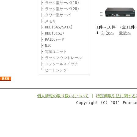
├
ラック型サーバ(1U)
├
ラック型サーバ(2U)
├
タワー型サーバ
├
メモリ
1件～10件 （全11件
├
HDD(SAS/SATA)
1
2
次へ
最後へ
├
HDD(SCSI)
├
RAIDカード
├
NIC
├
電源ユニット
├
ラックマウントレール
├
コンソールスイッチ
└
ヒートシンク
個人情報の取り扱いについて
|
特定商取引法に関する
Copyright (C) 2011 Fours