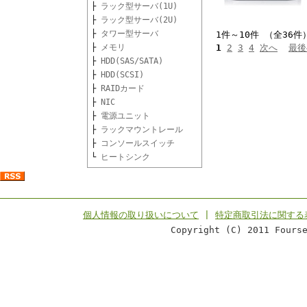
├
ラック型サーバ(1U)
├
ラック型サーバ(2U)
├
タワー型サーバ
1件～10件 （全36件
├
メモリ
1
2
3
4
次へ
最後
├
HDD(SAS/SATA)
├
HDD(SCSI)
├
RAIDカード
├
NIC
├
電源ユニット
├
ラックマウントレール
├
コンソールスイッチ
└
ヒートシンク
個人情報の取り扱いについて
|
特定商取引法に関する
Copyright (C) 2011 Fours