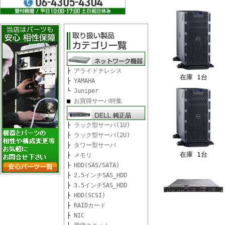
├
アライドテレシス
在庫 1台
├
YAMAHA
└
Juniper
■
お買得サーバ特集
├
ラック型サーバ(1U)
├
ラック型サーバ(2U)
├
タワー型サーバ
在庫 1台
├
メモリ
├
HDD(SAS/SATA)
├
2.5インチSAS_HDD
├
3.5インチSAS_HDD
├
HDD(SCSI)
├
RAIDカード
├
NIC