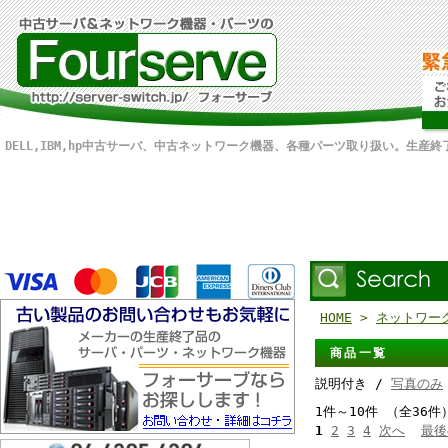
DELL,IBM,hp中古サーバ、中古ネットワーク機器、各種パーツ取り扱い。生産
HOME
>
ネットワー
商品一覧
説明付き /
写真のみ
1件～10件 （全36件
1
2
3
4
次へ
最後